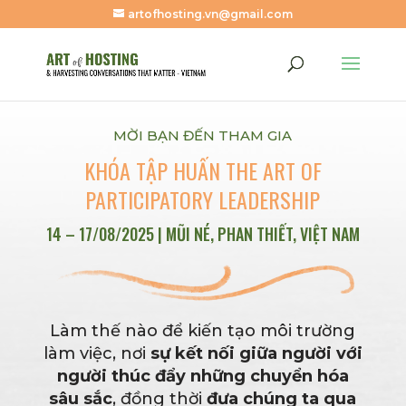
artofhosting.vn@gmail.com
MỜI BẠN ĐẾN THAM GIA
KHÓA TẬP HUẤN THE ART OF
PARTICIPATORY LEADERSHIP
14 – 17/08/2025 | MŨI NÉ, PHAN THIẾT, VIỆT NAM
Làm thế nào để kiến tạo môi trường
làm việc, nơi
sự kết nối giữa người với
người
thúc đẩy
những chuyển hóa
sâu sắc
, đồng thời
đưa chúng ta qua