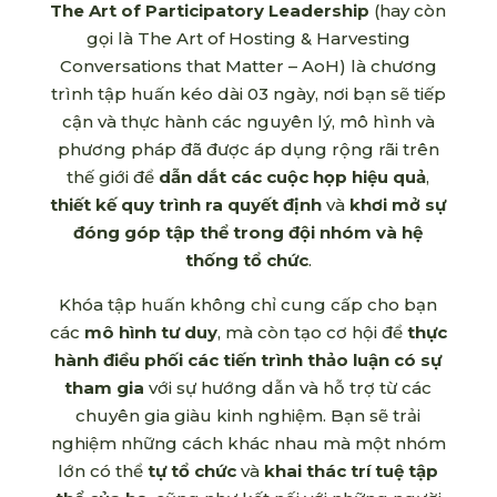
The Art of Participatory Leadership
(hay còn
gọi là The Art of Hosting & Harvesting
Conversations that Matter – AoH) là chương
trình tập huấn kéo dài 03 ngày, nơi bạn sẽ tiếp
cận và thực hành các nguyên lý, mô hình và
phương pháp đã được áp dụng rộng rãi trên
thế giới để
dẫn dắt các cuộc họp
hiệu quả
,
thiết kế quy trình ra quyết định
và
khơi mở
sự
đóng góp tập thể trong đội nhóm và hệ
thống tổ chức
.
Khóa tập huấn không chỉ cung cấp cho bạn
các
mô hình tư duy
, mà còn tạo cơ hội để
thực
hành điều phối các tiến trình thảo luận có sự
tham gia
với sự hướng dẫn và hỗ trợ từ các
chuyên gia giàu kinh nghiệm. Bạn sẽ trải
nghiệm những cách khác nhau mà một nhóm
lớn có thể
tự tổ chức
và
khai thác trí tuệ tập