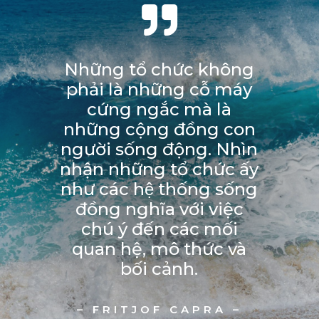

Những tổ chức không
phải là những cỗ máy
cứng ngắc mà là
những cộng đồng con
người sống động. Nhìn
nhận những tổ chức ấy
như các hệ thống sống
đồng nghĩa với việc
chú ý đến các mối
quan hệ, mô thức và
bối cảnh.
– FRITJOF CAPRA –