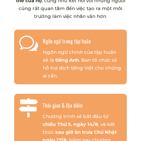
thể của họ
, cũng như kết nối với những người
cũng rất quan tâm đến việc tạo ra một môi
trường làm việc nhân văn hơn.
w
Ngôn ngữ trong tập huấn
Ngôn ngữ chính của tập huấn
sẽ là
tiếng Anh
. Ban tổ chức sẽ
hỗ trợ dịch tiếng Việt cho những
ai cần.

Thời gian & Địa điểm
Chương trình sẽ bắt đầu từ
chiều Thứ 5, ngày 14/8
, và kết
thúc
sau giờ ăn trưa Chủ Nhật
ngày 17/8
. Năm nay chương